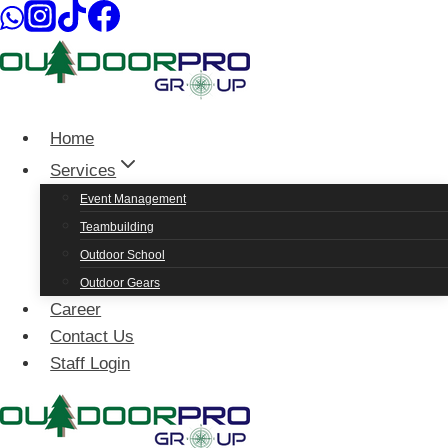
Skip
to
content
Home
Services
Event Management
Teambuilding
Outdoor School
Outdoor Gears
Career
Contact Us
Staff Login